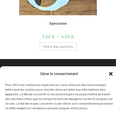
Spéculoos
Plage
3,50
€
–
4,50
€
de
prix :
Ce
3,50 €
Choix des options
produit
à
a
4,50 €
plusieurs
variations.
Les
options
peuvent
être
Gérer le consentement
choisies
sur
la
Pour offrir les meilleures expériences, nous utilisons des technologies
page
telles que les cookies pour stocker et/ou accéder aux informations des
du
produit
appareils. Le fait de consentir à ces technologies nous permettra de traiter
des données telles que le comportement de navigation ou les ID uniques sur
ce site. Le fait de ne pas consentir ou de retirer son consentement peut avoir
un effet négatif sur certaines caractéristiques et fonctions.
Mentions légales
CGV
Politique de confidentialité