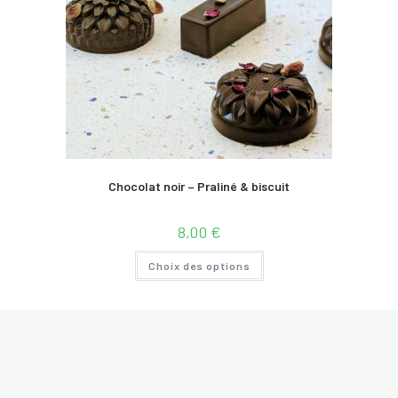
Chocolat noir – Praliné & biscuit
8,00
€
Ce
Choix des options
produit
a
plusieurs
variations.
Les
options
peuvent
être
choisies
sur
la