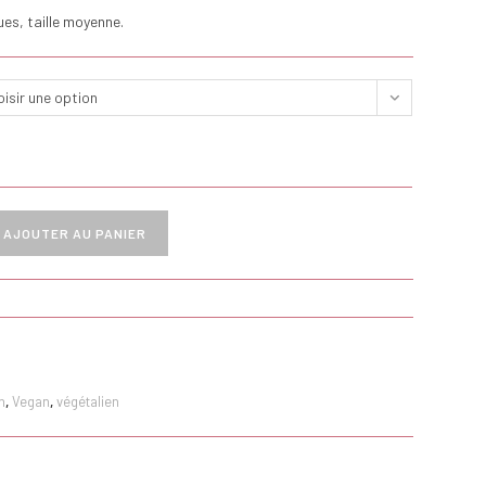
es, taille moyenne.
isir une option
AJOUTER AU PANIER
n
,
Vegan
,
végétalien