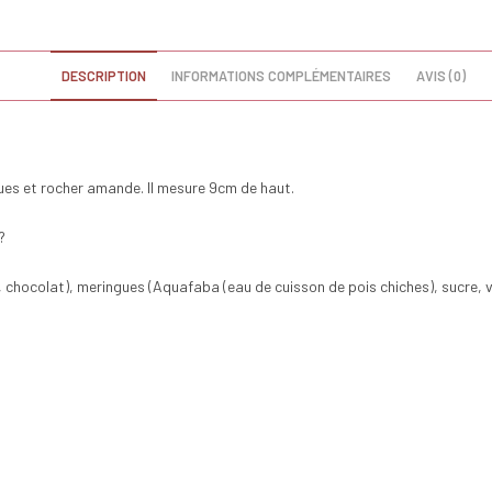
DESCRIPTION
INFORMATIONS COMPLÉMENTAIRES
AVIS (0)
ues et rocher amande. Il mesure 9cm de haut.
?
ocolat), meringues (Aquafaba (eau de cuisson de pois chiches), sucre, vin