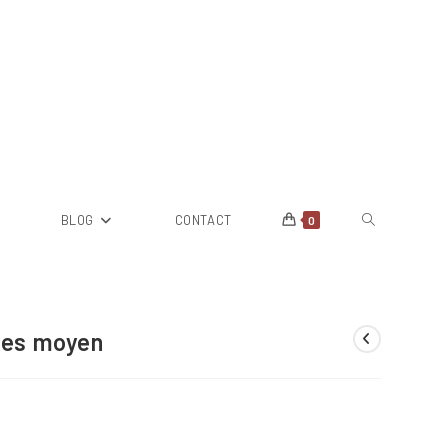
Toggle
BLOG
CONTACT
0
website
ues moyen
search