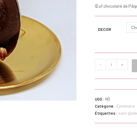
Œuf chocolaté de Pâqu
Cho
DECOR
quantité
-
+
de
Œuf
de
Pâques
UGS :
ND
moyen
Catégorie :
Ephémère
Étiquettes :
sans glute