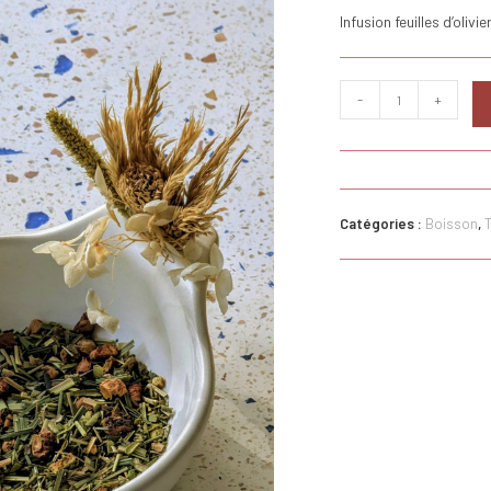
Infusion feuilles d’olivi
quantité
-
+
de
Infusion
"Sous
l'olivier"
Catégories :
Boisson
,