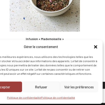
Infusion « Mademoiselle »
Gérer le consentement
4,50
€
les meilleures expériences, nous utilisons des technologies telles que les
Ajouter au panier
 stocker et/ou accéder aux informations des appareils. Le fait de consentir à
ogies nous permettra de traiter des données telles que le comportement de
 les ID uniques sur ce site. Le fait de ne pas consentir ou de retirer son
 peut avoir un effet négatif sur certaines caractéristiques et fonctions.
cepter
Refuser
Voir les préférences
Politique de confidentialité
Politique de confidentialité
Mentions légales
CGV
Politique de confidentialité