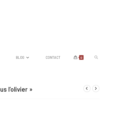
Toggle
BLOG
CONTACT
0
website
s l’olivier »
search