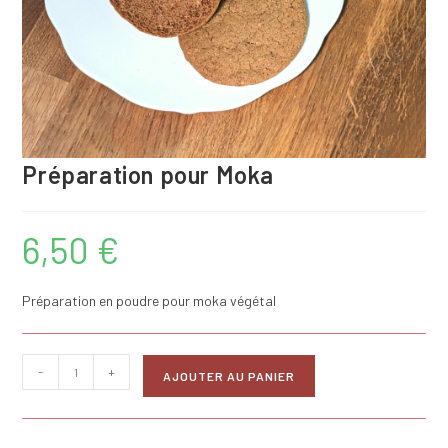
Préparation pour Moka
6,50
€
Préparation en poudre pour moka végétal
quantité
-
+
AJOUTER AU PANIER
de
Préparation
pour