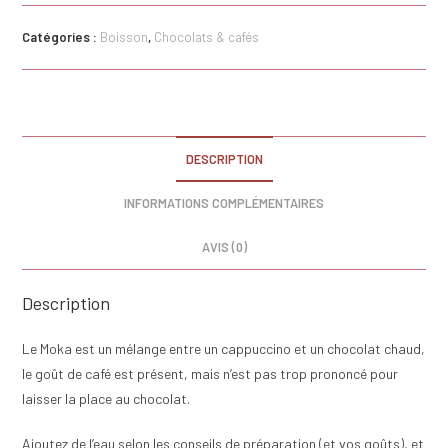
Moka
Catégories :
Boisson
,
Chocolats & cafés
DESCRIPTION
INFORMATIONS COMPLÉMENTAIRES
AVIS (0)
Description
Le Moka est un mélange entre un cappuccino et un chocolat chaud,
le goût de café est présent, mais n’est pas trop prononcé pour
laisser la place au chocolat.
Ajoutez de l’eau selon les conseils de préparation (et vos goûts), et